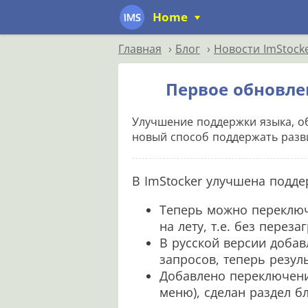
Home
Главная
Блог
Новости ImStock
Первое обновле
Улучшение поддержки языка, о
новый способ поддержать разви
В ImStocker улучшена подд
Теперь можно переключ
на лету, т.е. без перез
В русской версии доба
запросов, теперь резул
Добавлено переключени
меню), сделан раздел б